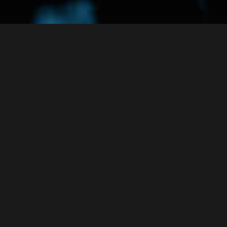
Solicitud de
Soporte
¿Tienes productos o servicios contratados con nosotros y
tienes problemas?
No te preocupes, debes de saber tu cuenta de acceso para
levantar un incidente. Con esto registramos y llevamos un
control del servicio y atendemos tus necesidades de forma
personalizada.
Llena la forma que se muestra en pantalla para levantar tu
solicitud, esta solicitud será enviada inmediatamente a
nuestro sistema de atención a usuarios. No desesperes, en